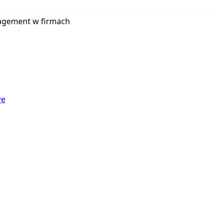
agement w firmach
we