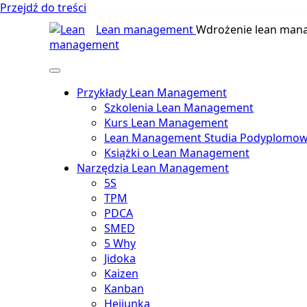
Przejdź do treści
Lean management
Wdrożenie lean man
Przykłady Lean Management
Szkolenia Lean Management
Kurs Lean Management
Lean Management Studia Podyplomo
Książki o Lean Management
Narzędzia Lean Management
5S
TPM
PDCA
SMED
5 Why
Jidoka
Kaizen
Kanban
Heijunka