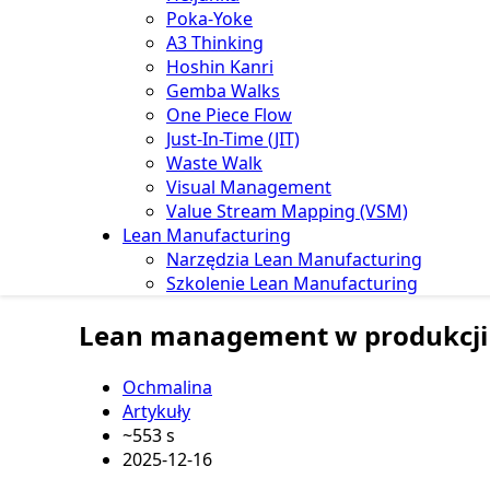
Poka-Yoke
A3 Thinking
Hoshin Kanri
Gemba Walks
One Piece Flow
Just-In-Time (JIT)
Waste Walk
Visual Management
Value Stream Mapping (VSM)
Lean Manufacturing
Narzędzia Lean Manufacturing
Szkolenie Lean Manufacturing
Lean management w produkcji 
Ochmalina
Artykuły
~553 s
2025-12-16