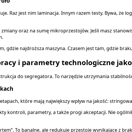
rdło
e. Raz jest nim laminacja. Innym razem testy. Bywa, że logi
zmiany oraz na sumę mikroprzestojów. Jeśli masz stanowisk
m.
 tam, gdzie najdroższa maszyna. Czasem jest tam, gdzie bra
 pracy i parametry technologiczne jak
nstrukcja do segregatora. To narzędzie utrzymania stabilnoś
skach
 etapach, które mają największy wpływ na jakość: stringowan
 kontroli, parametry, a także progi akceptacji. Nie ogólnik
tem”. To banalne, ale redukuje przestoje wynikające z brak