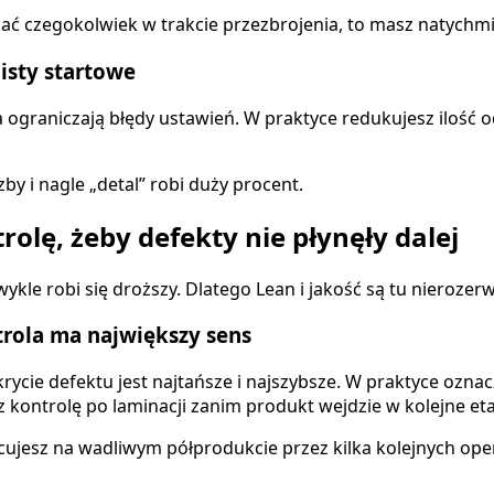
zukać czegokolwiek w trakcie przezbrojenia, to masz natych
listy startowe
ia ograniczają błędy ustawień. W praktyce redukujesz ilość 
by i nagle „detal” robi duży procent.
rolę, żeby defekty nie płynęły dalej
wykle robi się droższy. Dlatego Lean i jakość są tu nierozer
trola ma największy sens
krycie defektu jest najtańsze i najszybsze. W praktyce oz
az kontrolę po laminacji zanim produkt wejdzie w kolejne 
cujesz na wadliwym półprodukcie przez kilka kolejnych oper