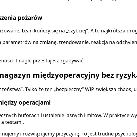
szenia pożarów
lizowane, Lean kończy się na „szybciej”. A to najkrótsza dr
h parametrów na zmianę, trendowanie, reakcja na odchylen
ności. I nagle przestajesz zgadywać.
ć magazyn międzyoperacyjny bez ryzy
czeństwa”. Tylko że ten „bezpieczny” WIP zwiększa chaos, us
między operacjami
cznych buforach i ustalenie jasnych limitów. W praktyce 
a testami.
zymujemy i rozwiązujemy przyczynę. To jest trudne psychologi