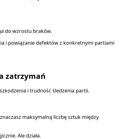
oga do wzrostu braków.
ia i powiązanie defektów z konkretnymi partiami
ka zatrzymań
zkodzenia i trudność śledzenia partii.
wyznaczasz maksymalną liczbę sztuk między
cznie. Ale działa.