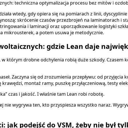
znych: techniczna optymalizacja procesu bez mitów i ozdo
iała wtedy, gdy opiera się na pomiarach z linii, dyscyplini
zynoszą: skrócenie czasów przezbrojeń na laminatorach i st
ingowania i laminacji oraz uporządkowanie logistyki szkła,
ła mikrousterek, a potem usuwa je metodycznie.
owoltaicznych: gdzie Lean daje najwię
, w którym drobne odchylenia robią duże szkody. Czasem k
i haseł. Zaczyna się od zrozumienia przepływu: od przyjęc
ę krawędzi, montaż ramy, puszkę przyłączeniową, testy ele
” czas i jakość. I właśnie tam Lean robi robotę.
ej nie wygrywa ten, kto przyspiesza wszystko naraz. Wygrywa
 jak podejść do VSM, żeby nie był ty