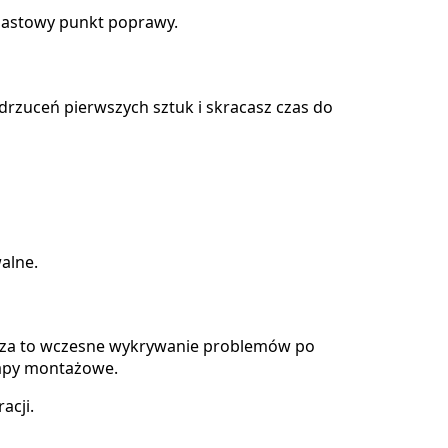
miastowy punkt poprawy.
odrzuceń pierwszych sztuk i skracasz czas do
walne.
nacza to wczesne wykrywanie problemów po
etapy montażowe.
acji.