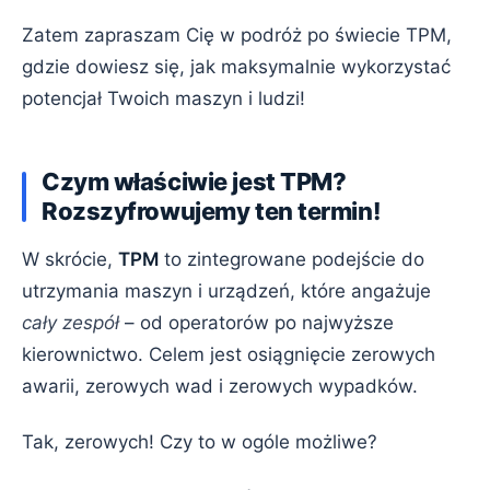
Waste Walk
Zatem zapraszam Cię w podróż po świecie TPM,
gdzie dowiesz się, jak maksymalnie wykorzystać
Visual Management
potencjał Twoich maszyn i ludzi!
Value Stream Mapping (VSM)
Czym właściwie jest TPM?
Rozszyfrowujemy ten termin!
W skrócie,
TPM
to zintegrowane podejście do
utrzymania maszyn i urządzeń, które angażuje
cały zespół
– od operatorów po najwyższe
kierownictwo. Celem jest osiągnięcie zerowych
awarii, zerowych wad i zerowych wypadków.
Tak, zerowych! Czy to w ogóle możliwe?