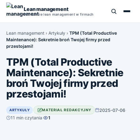
Lean management
Wdrożenie lean management w firmach
Lean management
›
Artykuły
›
TPM (Total Productive
Maintenance): Sekretnie broń Twojej firmy przed
przestojami!
Szkolenia Lean Management
TPM (Total Productive
Kurs Lean Management
5S
Maintenance): Sekretnie
Lean Management Studia Podyplomowe
TPM
broń Twojej firmy przed
Narzędzia Lean Manufacturing
przestojami!
Książki o Lean Management
PDCA
Szkolenie Lean Manufacturing
SMED
2025-07-06
·
ARTYKUŁY
MATERIAŁ REDAKCYJNY
11 min czytania
·
1
5 Why
Jidoka