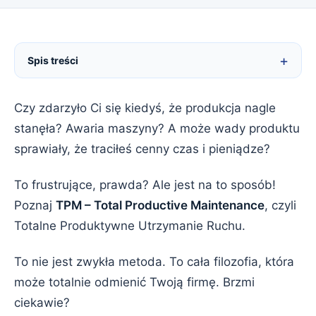
Kaizen
Spis treści
Kanban
Heijunka
Czy zdarzyło Ci się kiedyś, że produkcja nagle
stanęła? Awaria maszyny? A może wady produktu
Poka-Yoke
sprawiały, że traciłeś cenny czas i pieniądze?
A3 Thinking
To frustrujące, prawda? Ale jest na to sposób!
Hoshin Kanri
Poznaj
TPM – Total Productive Maintenance
, czyli
Totalne Produktywne Utrzymanie Ruchu.
Gemba Walks
To nie jest zwykła metoda. To cała filozofia, która
One Piece Flow
może totalnie odmienić Twoją firmę. Brzmi
Just-In-Time (JIT)
ciekawie?