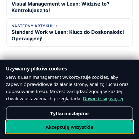
Visual Management w Lean: Widzisz to?
Kontrolujesz to!
NASTĘPNY ARTYKUŁ
Standard Work w Lean: Klucz do Doskonałości
Operacyjnej!
Używamy plików cookies
Serwis Lean management wykorzystuje cookies, aby
zapewnić prawidłowe działanie strony, analizę ruchu oraz
dopasowanie treści. Możesz zarządzać zgodą w każdej
chwili w ustawieniach przeglądarki.
Dowiedz się więcej
.
O AUTORZE
Ochmalina
Tylko niezbędne
Akceptuję wszystkie
49
opublikowanych artykułów