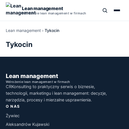
Lean management
Wdrożenie lean management w firmach
Lean management
›
Tykocin
Szkolenia Lean Management
Tykocin
Kurs Lean Management
5S
Lean Management Studia Podyplomowe
TPM
Narzędzia Lean Manufacturing
Lean management
Wdrożenie lean management w firmach
Książki o Lean Management
PDCA
CRKonsulting to praktyczny serwis o biznesie,
Szkolenie Lean Manufacturing
technologii, marketingu i lean management: decyzje,
SMED
narzędzia, procesy i mierzalne usprawnienia.
O NAS
5 Why
Żywiec
Aleksandrów Kujawski
Jidoka