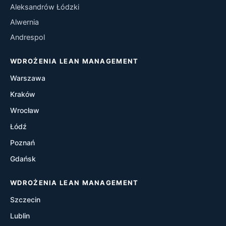
Aleksandrów Łódzki
Kaizen
Alwernia
Andrespol
Kanban
WDROŻENIA LEAN MANAGEMENT
Heijunka
Warszawa
Poka-Yoke
Kraków
Wrocław
A3 Thinking
Łódź
Hoshin Kanri
Poznań
Gdańsk
Gemba Walks
WDROŻENIA LEAN MANAGEMENT
One Piece Flow
Szczecin
Just-In-Time (JIT)
Lublin