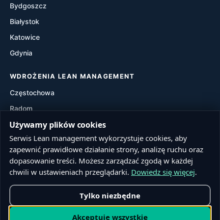
Bydgoszcz
Waste Walk
Białystok
Visual Management
Katowice
Gdynia
Value Stream Mapping (VSM)
WDROŻENIA LEAN MANAGEMENT
Częstochowa
Radom
Używamy plików cookies
Rzeszów
Serwis Lean management wykorzystuje cookies, aby
Toruń
zapewnić prawidłowe działanie strony, analizę ruchu oraz
Sosnowiec
dopasowanie treści. Możesz zarządzać zgodą w każdej
Kielce
chwili w ustawieniach przeglądarki.
Dowiedz się więcej
.
Tylko niezbędne
© 2026 Lean management. Wszelkie prawa zastrzeżone.
Akceptuję wszystkie
Realizacja:
Firstline.pl