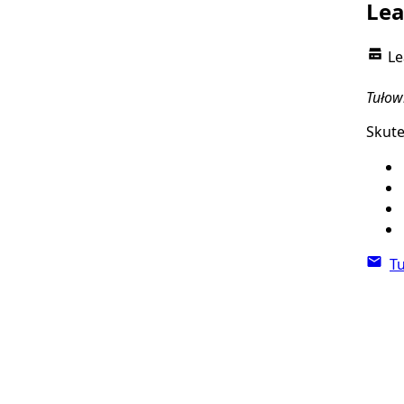
Le
Le
Tułowi
Skute
T