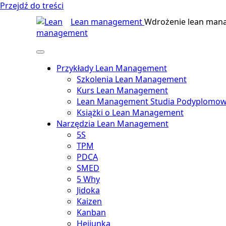
Przejdź do treści
Lean management
Wdrożenie lean man
Przykłady Lean Management
Szkolenia Lean Management
Kurs Lean Management
Lean Management Studia Podyplomo
Książki o Lean Management
Narzędzia Lean Management
5S
TPM
PDCA
SMED
5 Why
Jidoka
Kaizen
Kanban
Heijunka