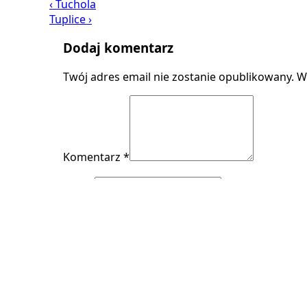
‹ Tuchola
Tuplice ›
Dodaj komentarz
Twój adres email nie zostanie opublikowany.
W
Komentarz *
Imię *
E-mail *
Strona (opcjonalnie)
Zapamiętaj moje dane w tej przeglądarce p