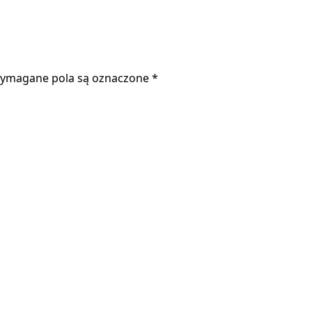
ymagane pola są oznaczone
*
odczas pisania kolejnych komentarzy.