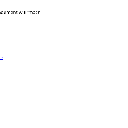
agement w firmach
we