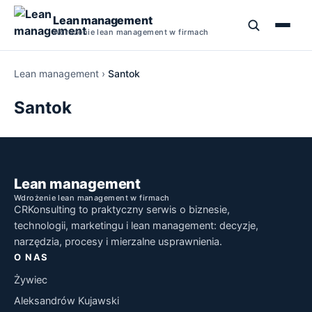
Lean management
Wdrożenie lean management w firmach
Lean management
›
Santok
Szkolenia Lean Management
Santok
Kurs Lean Management
5S
Lean Management Studia Podyplomowe
TPM
Narzędzia Lean Manufacturing
Lean management
Wdrożenie lean management w firmach
Książki o Lean Management
PDCA
CRKonsulting to praktyczny serwis o biznesie,
Szkolenie Lean Manufacturing
technologii, marketingu i lean management: decyzje,
SMED
narzędzia, procesy i mierzalne usprawnienia.
O NAS
5 Why
Żywiec
Aleksandrów Kujawski
Jidoka