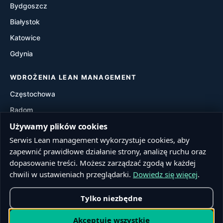
Bydgoszcz
Waste Walk
Białystok
Visual Management
Katowice
Gdynia
Value Stream Mapping (VSM)
WDROŻENIA LEAN MANAGEMENT
Częstochowa
Radom
Używamy plików cookies
Rzeszów
Serwis Lean management wykorzystuje cookies, aby
Toruń
zapewnić prawidłowe działanie strony, analizę ruchu oraz
Sosnowiec
dopasowanie treści. Możesz zarządzać zgodą w każdej
Kielce
chwili w ustawieniach przeglądarki.
Dowiedz się więcej
.
Tylko niezbędne
© 2026 Lean management. Wszelkie prawa zastrzeżone.
Akceptuję wszystkie
Realizacja:
Firstline.pl