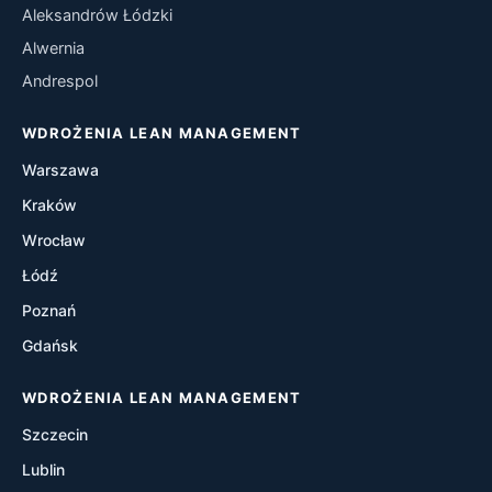
Aleksandrów Łódzki
Kaizen
Alwernia
Andrespol
Kanban
WDROŻENIA LEAN MANAGEMENT
Heijunka
Warszawa
Poka-Yoke
Kraków
Wrocław
A3 Thinking
Łódź
Hoshin Kanri
Poznań
Gdańsk
Gemba Walks
WDROŻENIA LEAN MANAGEMENT
One Piece Flow
Szczecin
Just-In-Time (JIT)
Lublin