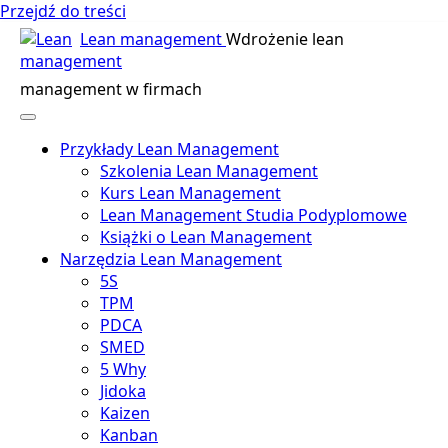
Przejdź do treści
Lean management
Wdrożenie lean
management w firmach
Przykłady Lean Management
Szkolenia Lean Management
Kurs Lean Management
Lean Management Studia Podyplomowe
Książki o Lean Management
Narzędzia Lean Management
5S
TPM
PDCA
SMED
5 Why
Jidoka
Kaizen
Kanban