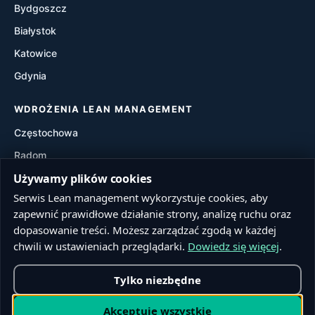
Bydgoszcz
Waste Walk
Białystok
Visual Management
Katowice
Gdynia
Value Stream Mapping (VSM)
WDROŻENIA LEAN MANAGEMENT
Częstochowa
Radom
Używamy plików cookies
Rzeszów
Serwis Lean management wykorzystuje cookies, aby
Toruń
zapewnić prawidłowe działanie strony, analizę ruchu oraz
Sosnowiec
dopasowanie treści. Możesz zarządzać zgodą w każdej
Kielce
chwili w ustawieniach przeglądarki.
Dowiedz się więcej
.
Tylko niezbędne
© 2026 Lean management. Wszelkie prawa zastrzeżone.
Akceptuję wszystkie
Realizacja:
Firstline.pl