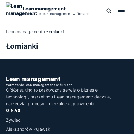
Lean management
Wdrożenie lean management w firmach
Lean management
›
Łomianki
Szkolenia Lean Management
Łomianki
Kurs Lean Management
5S
Lean Management Studia Podyplomowe
TPM
Narzędzia Lean Manufacturing
Lean management
Wdrożenie lean management w firmach
Książki o Lean Management
PDCA
CRKonsulting to praktyczny serwis o biznesie,
Szkolenie Lean Manufacturing
technologii, marketingu i lean management: decyzje,
SMED
narzędzia, procesy i mierzalne usprawnienia.
O NAS
5 Why
Żywiec
Aleksandrów Kujawski
Jidoka