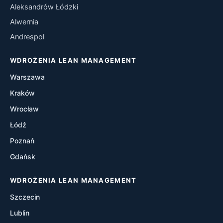
Aleksandrów Łódzki
Kaizen
Alwernia
Andrespol
Kanban
WDROŻENIA LEAN MANAGEMENT
Heijunka
Warszawa
Poka-Yoke
Kraków
Wrocław
A3 Thinking
Łódź
Hoshin Kanri
Poznań
Gdańsk
Gemba Walks
WDROŻENIA LEAN MANAGEMENT
One Piece Flow
Szczecin
Just-In-Time (JIT)
Lublin