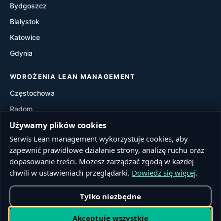
Bydgoszcz
Waste Walk
Białystok
Visual Management
Katowice
Gdynia
Value Stream Mapping (VSM)
WDROŻENIA LEAN MANAGEMENT
Częstochowa
Radom
Używamy plików cookies
Rzeszów
Serwis Lean management wykorzystuje cookies, aby
Toruń
zapewnić prawidłowe działanie strony, analizę ruchu oraz
Sosnowiec
dopasowanie treści. Możesz zarządzać zgodą w każdej
Kielce
chwili w ustawieniach przeglądarki.
Dowiedz się więcej
.
Tylko niezbędne
© 2026 Lean management. Wszelkie prawa zastrzeżone.
Akceptuję wszystkie
Realizacja:
Firstline.pl