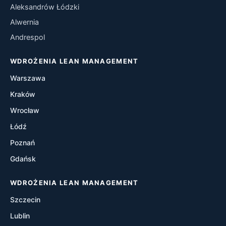
Aleksandrów Łódzki
Kaizen
Alwernia
Andrespol
Kanban
WDROŻENIA LEAN MANAGEMENT
Heijunka
Warszawa
Poka-Yoke
Kraków
Wrocław
A3 Thinking
Łódź
Hoshin Kanri
Poznań
Gdańsk
Gemba Walks
WDROŻENIA LEAN MANAGEMENT
One Piece Flow
Szczecin
Just-In-Time (JIT)
Lublin