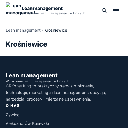
Lean management
Wdrożenie lean management w firmach
Lean management
›
Krośniewice
Szkolenia Lean Management
Krośniewice
Kurs Lean Management
5S
Lean Management Studia Podyplomowe
TPM
Narzędzia Lean Manufacturing
Lean management
Wdrożenie lean management w firmach
Książki o Lean Management
PDCA
CRKonsulting to praktyczny serwis o biznesie,
Szkolenie Lean Manufacturing
technologii, marketingu i lean management: decyzje,
SMED
narzędzia, procesy i mierzalne usprawnienia.
O NAS
5 Why
Żywiec
Aleksandrów Kujawski
Jidoka