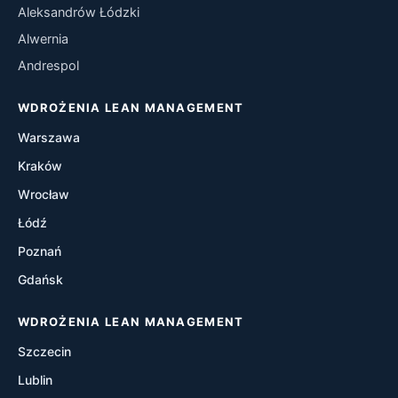
Aleksandrów Łódzki
Kaizen
Alwernia
Andrespol
Kanban
WDROŻENIA LEAN MANAGEMENT
Heijunka
Warszawa
Poka-Yoke
Kraków
Wrocław
A3 Thinking
Łódź
Hoshin Kanri
Poznań
Gdańsk
Gemba Walks
WDROŻENIA LEAN MANAGEMENT
One Piece Flow
Szczecin
Just-In-Time (JIT)
Lublin