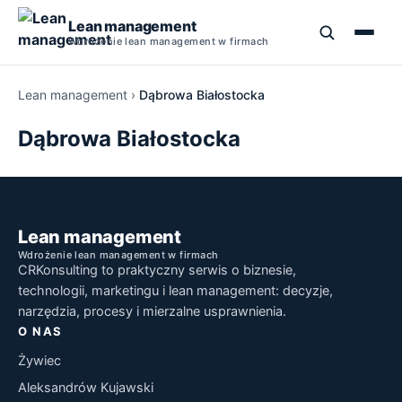
Lean management
Wdrożenie lean management w firmach
Lean management
›
Dąbrowa Białostocka
Szkolenia Lean Management
Dąbrowa Białostocka
Kurs Lean Management
5S
Lean Management Studia Podyplomowe
TPM
Narzędzia Lean Manufacturing
Lean management
Wdrożenie lean management w firmach
Książki o Lean Management
PDCA
CRKonsulting to praktyczny serwis o biznesie,
Szkolenie Lean Manufacturing
technologii, marketingu i lean management: decyzje,
SMED
narzędzia, procesy i mierzalne usprawnienia.
O NAS
5 Why
Żywiec
Aleksandrów Kujawski
Jidoka