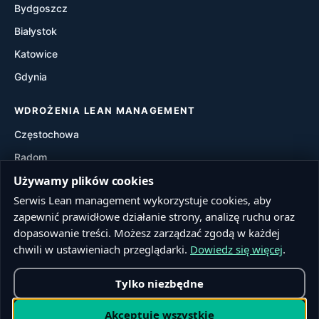
Bydgoszcz
Waste Walk
Białystok
Visual Management
Katowice
Gdynia
Value Stream Mapping (VSM)
WDROŻENIA LEAN MANAGEMENT
Częstochowa
Radom
Używamy plików cookies
Rzeszów
Serwis Lean management wykorzystuje cookies, aby
Toruń
zapewnić prawidłowe działanie strony, analizę ruchu oraz
Sosnowiec
dopasowanie treści. Możesz zarządzać zgodą w każdej
Kielce
chwili w ustawieniach przeglądarki.
Dowiedz się więcej
.
Tylko niezbędne
© 2026 Lean management. Wszelkie prawa zastrzeżone.
Akceptuję wszystkie
Realizacja:
Firstline.pl