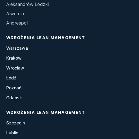
Aleksandrów Łódzki
Kaizen
Alwernia
Andrespol
Kanban
WDROŻENIA LEAN MANAGEMENT
Heijunka
Warszawa
Poka-Yoke
Kraków
Wrocław
A3 Thinking
Łódź
Hoshin Kanri
Poznań
Gdańsk
Gemba Walks
WDROŻENIA LEAN MANAGEMENT
One Piece Flow
Szczecin
Just-In-Time (JIT)
Lublin