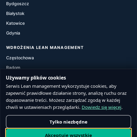
Bydgoszcz
Waste Walk
Białystok
Visual Management
Katowice
Gdynia
Value Stream Mapping (VSM)
WDROŻENIA LEAN MANAGEMENT
Częstochowa
Radom
Używamy plików cookies
Rzeszów
Serwis Lean management wykorzystuje cookies, aby
Toruń
zapewnić prawidłowe działanie strony, analizę ruchu oraz
Sosnowiec
dopasowanie treści. Możesz zarządzać zgodą w każdej
Kielce
chwili w ustawieniach przeglądarki.
Dowiedz się więcej
.
Tylko niezbędne
© 2026 Lean management. Wszelkie prawa zastrzeżone.
Akceptuję wszystkie
Realizacja:
Firstline.pl