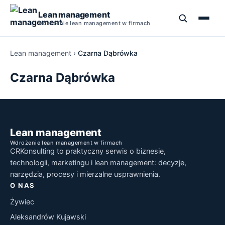
Lean management
Wdrożenie lean management w firmach
Lean management
›
Czarna Dąbrówka
Szkolenia Lean Management
Czarna Dąbrówka
Kurs Lean Management
5S
Lean Management Studia Podyplomowe
TPM
Narzędzia Lean Manufacturing
Lean management
Wdrożenie lean management w firmach
Książki o Lean Management
PDCA
CRKonsulting to praktyczny serwis o biznesie,
Szkolenie Lean Manufacturing
technologii, marketingu i lean management: decyzje,
SMED
narzędzia, procesy i mierzalne usprawnienia.
O NAS
5 Why
Żywiec
Aleksandrów Kujawski
Jidoka